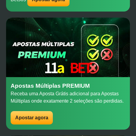
Apostas Múltiplas PREMIUM
Receba uma Aposta Grátis adicional para Apostas
Múltiplas onde exatamente 2 seleções são perdidas.
Apostar agora