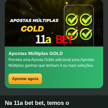
Apostas Múltiplas GOLD
Receba uma Aposta Grátis adicional para Apostas
Múltiplas ganhas que tenham 4 ou mais seleções.
Apostar agora
Na 11a bet bet, temos o