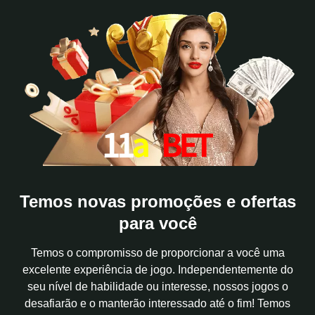
Temos novas promoções e ofertas
para você
Temos o compromisso de proporcionar a você uma
excelente experiência de jogo. Independentemente do
seu nível de habilidade ou interesse, nossos jogos o
desafiarão e o manterão interessado até o fim! Temos