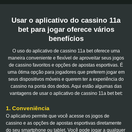
Usar o aplicativo do cassino 11a
bet para jogar oferece vários
benefícios
O uso do aplicativo de cassino 11a bet oferece uma
maneira conveniente e flexível de aproveitar seus jogos
de cassino favoritos e opções de apostas esportivas. É
uma ótima opção para jogadores que preferem jogar em
seus dispositivos móveis e querem ter a experiência do
cassino na ponta dos dedos. Aqui estão algumas das
vantagens de usar o aplicativo de cassino 11a bet bet:
1. Conveniência
O aplicativo permite que você acesse os jogos de
cassino e as opções de apostas esportivas diretamente
do seu smartphone ou tablet. Você pode jogar a qualquer