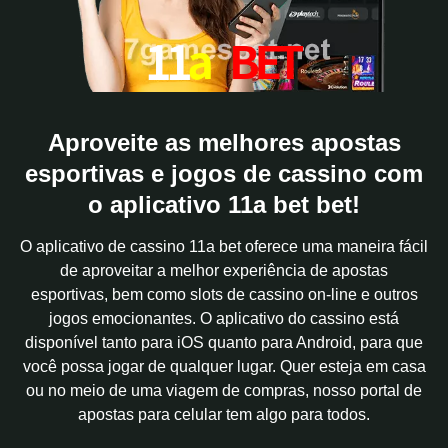
Aproveite as melhores apostas
esportivas e jogos de cassino com
o aplicativo 11a bet bet!
O aplicativo de cassino 11a bet oferece uma maneira fácil
de aproveitar a melhor experiência de apostas
esportivas, bem como slots de cassino on-line e outros
jogos emocionantes. O aplicativo do cassino está
disponível tanto para iOS quanto para Android, para que
você possa jogar de qualquer lugar. Quer esteja em casa
ou no meio de uma viagem de compras, nosso portal de
apostas para celular tem algo para todos.