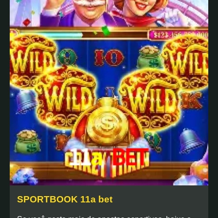
SPORTBOOK 11a bet