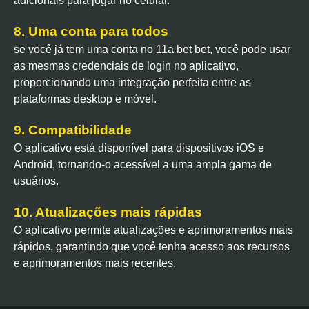
adicionais para jogar no celular.
8. Uma conta para todos
se você já tem uma conta no 11a bet bet, você pode usar
as mesmas credenciais de login no aplicativo,
proporcionando uma integração perfeita entre as
plataformas desktop e móvel.
9. Compatibilidade
O aplicativo está disponível para dispositivos iOS e
Android, tornando-o acessível a uma ampla gama de
usuários.
10. Atualizações mais rápidas
O aplicativo permite atualizações e aprimoramentos mais
rápidos, garantindo que você tenha acesso aos recursos
e aprimoramentos mais recentes.