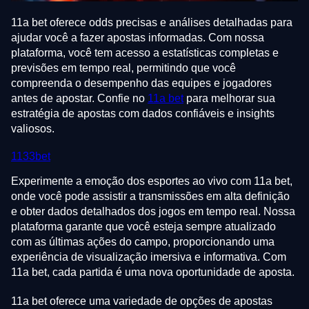
11a bet oferece odds precisas e análises detalhadas para
ajudar você a fazer apostas informadas. Com nossa
plataforma, você tem acesso a estatísticas completas e
previsões em tempo real, permitindo que você
compreenda o desempenho das equipes e jogadores
antes de apostar. Confie no
11a bet
para melhorar sua
estratégia de apostas com dados confiáveis e insights
valiosos.
1133bet
Experimente a emoção dos esportes ao vivo com 11a bet,
onde você pode assistir a transmissões em alta definição
e obter dados detalhados dos jogos em tempo real. Nossa
plataforma garante que você esteja sempre atualizado
com as últimas ações do campo, proporcionando uma
experiência de visualização imersiva e informativa. Com
11a bet, cada partida é uma nova oportunidade de aposta.
11a bet oferece uma variedade de opções de apostas