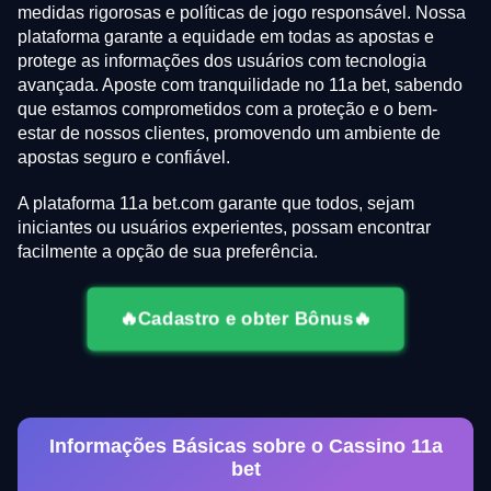
medidas rigorosas e políticas de jogo responsável. Nossa
plataforma garante a equidade em todas as apostas e
protege as informações dos usuários com tecnologia
avançada. Aposte com tranquilidade no 11a bet, sabendo
que estamos comprometidos com a proteção e o bem-
estar de nossos clientes, promovendo um ambiente de
apostas seguro e confiável.
A plataforma 11a bet.com garante que todos, sejam
iniciantes ou usuários experientes, possam encontrar
facilmente a opção de sua preferência.
🔥Cadastro e obter Bônus🔥
Informações Básicas sobre o Cassino 11a
bet