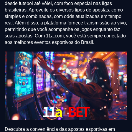
desde futebol até vôlei, com foco especial nas ligas
brasileiras. Aproveite os diversos tipos de apostas, como
simples e combinadas, com odds atualizadas em tempo
real. Além disso, a plataforma fornece transmissão ao vivo,
permitindo que você acompanhe os jogos enquanto faz
suas apostas. Com 11a.com, você está sempre conectado
aos melhores eventos esportivos do Brasil.
Descubra a conveniência das apostas esportivas em