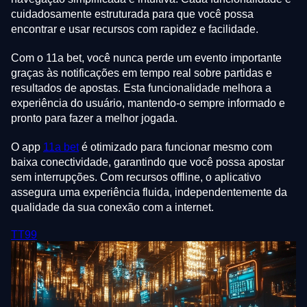
cuidadosamente estruturada para que você possa
encontrar e usar recursos com rapidez e facilidade.
Com o 11a bet, você nunca perde um evento importante
graças às notificações em tempo real sobre partidas e
resultados de apostas. Esta funcionalidade melhora a
experiência do usuário, mantendo-o sempre informado e
pronto para fazer a melhor jogada.
O app
11a bet
é otimizado para funcionar mesmo com
baixa conectividade, garantindo que você possa apostar
sem interrupções. Com recursos offline, o aplicativo
assegura uma experiência fluida, independentemente da
qualidade da sua conexão com a internet.
TT99