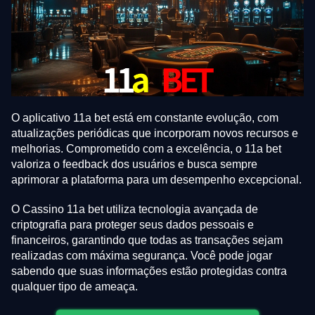
O aplicativo 11a bet está em constante evolução, com
atualizações periódicas que incorporam novos recursos e
melhorias. Comprometido com a excelência, o 11a bet
valoriza o feedback dos usuários e busca sempre
aprimorar a plataforma para um desempenho excepcional.
O Cassino 11a bet utiliza tecnologia avançada de
criptografia para proteger seus dados pessoais e
financeiros, garantindo que todas as transações sejam
realizadas com máxima segurança. Você pode jogar
sabendo que suas informações estão protegidas contra
qualquer tipo de ameaça.